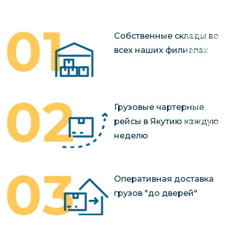
чартерных 
Якутия
по РФ
Контейнер
Заявка на р
Собственные склады во
перевозки 
чартерного
всех наших филиалах
Якутию
Организац
чартерных 
в Якутию
Грузовые чартерные
Доставка
рейсы в Якутию каждую
негабаритн
неделю
грузов в Я
Перевозка 
Оперативная доставка
грузов "до дверей"