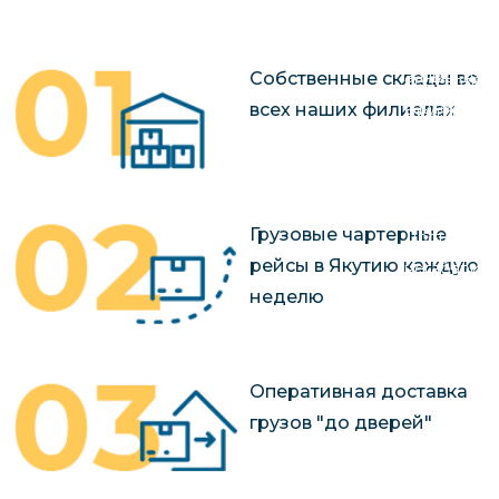
чартерных 
Якутия
по РФ
Контейнер
Заявка на р
Собственные склады во
перевозки 
чартерного
всех наших филиалах
Якутию
Организац
чартерных 
в Якутию
Грузовые чартерные
Доставка
рейсы в Якутию каждую
негабаритн
неделю
грузов в Я
Перевозка 
Оперативная доставка
грузов "до дверей"