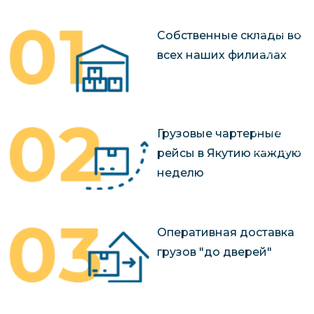
чартерных 
Якутия
по РФ
Контейнер
Собственные склады во
Заявка на р
перевозки 
всех наших филиалах
чартерного
Якутию
Организац
чартерных 
в Якутию
Грузовые чартерные
Доставка
рейсы в Якутию каждую
негабаритн
неделю
грузов в Я
Перевозка 
Оперативная доставка
грузов "до дверей"