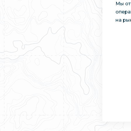
Мы от
опера
на ры