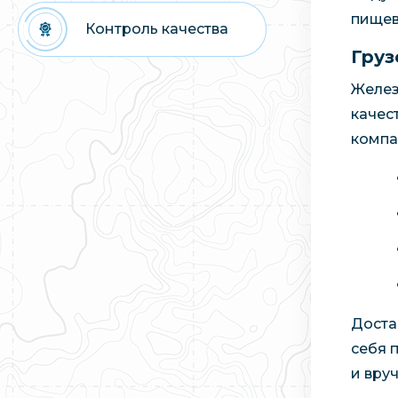
пищев
Контроль качества
Груз
Желез
качес
компа
Доста
себя 
и вру