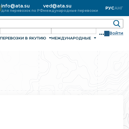
info@ata.su
ved@ata.su
РУС
АНГ
для перевозок по РФ
международные перевозки
...
Войти
ПЕРЕВОЗКИ В ЯКУТИЮ
МЕЖДУНАРОДНЫЕ