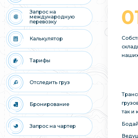
Запрос на
международную
перевозку
Собст
Калькулятор
склад
наших
Тарифы
Отследить груз
Транс
грузо
Бронирование
так и
Бодай
Запрос на чартер
Ведущ