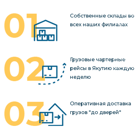
чартерных 
Якутия
по РФ
Контейнер
Собственные склады во
Заявка на р
перевозки 
всех наших филиалах
чартерного
Якутию
Организац
чартерных 
в Якутию
Грузовые чартерные
Доставка
рейсы в Якутию каждую
негабаритн
неделю
грузов в Я
Перевозка 
Оперативная доставка
грузов "до дверей"