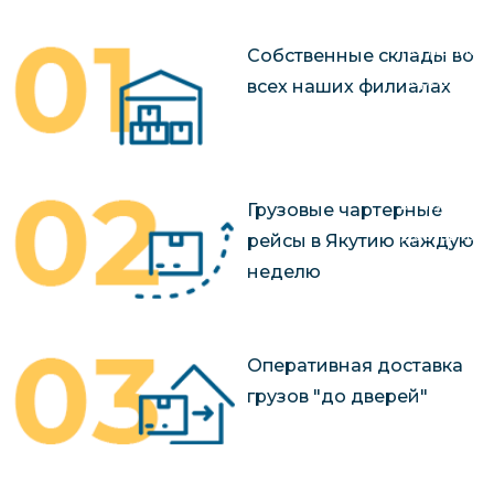
чартерных 
Якутия
по РФ
Контейнер
Собственные склады во
Заявка на р
перевозки 
всех наших филиалах
чартерного
Якутию
Организац
чартерных 
в Якутию
Грузовые чартерные
Доставка
рейсы в Якутию каждую
негабаритн
неделю
грузов в Я
Перевозка 
Оперативная доставка
грузов "до дверей"