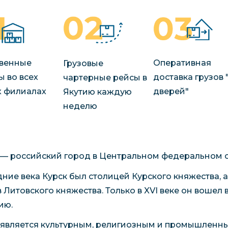
венные
Оперативная
Грузовые
ы во всех
доставка грузов 
чартерные рейсы в
 филиалах
дверей"
Якутию каждую
неделю
 — российский город в Центральном федеральном ок
дние века Курск был столицей Курского княжества, а
в Литовского княжества. Только в XVI веке он вошел 
ию.
 является культурным, религиозным и промышленн