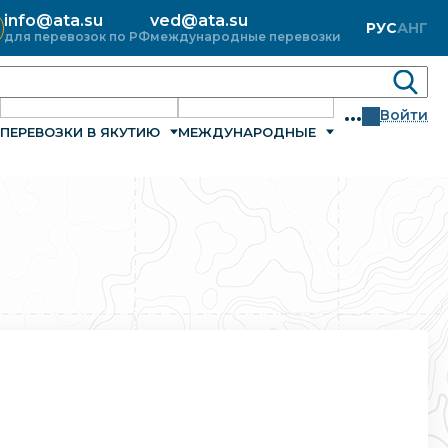
info@ata.su
ved@ata.su
РУС
АНГ
для перевозок по РФ
международные перевозки
...
Войти
ПЕРЕВОЗКИ В ЯКУТИЮ
МЕЖДУНАРОДНЫЕ