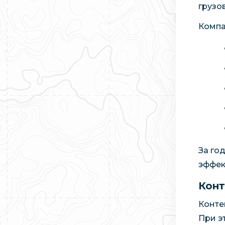
грузов
Компа
За го
эффек
Конт
Конте
При э