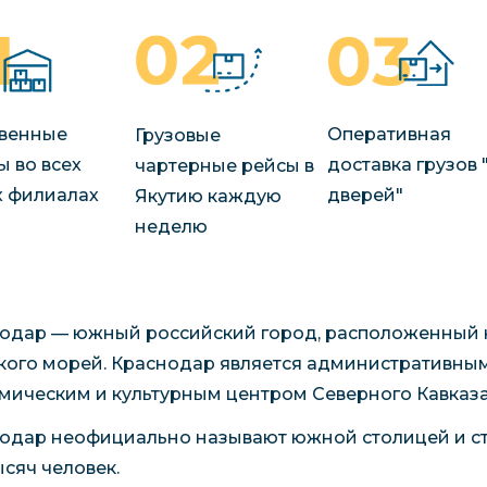
венные
Оперативная
Грузовые
ы во всех
доставка грузов 
чартерные рейсы в
 филиалах
дверей"
Якутию каждую
неделю
одар — южный российский город, расположенный на
кого морей. Краснодар является административным
мическим и культурным центром Северного Кавказа
одар неофициально называют южной столицей и ст
ысяч человек.