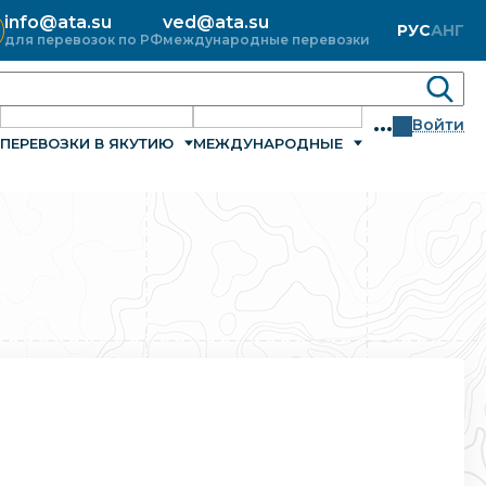
info@ata.su
ved@ata.su
РУС
АНГ
для перевозок по РФ
международные перевозки
...
Войти
ПЕРЕВОЗКИ В ЯКУТИЮ
МЕЖДУНАРОДНЫЕ