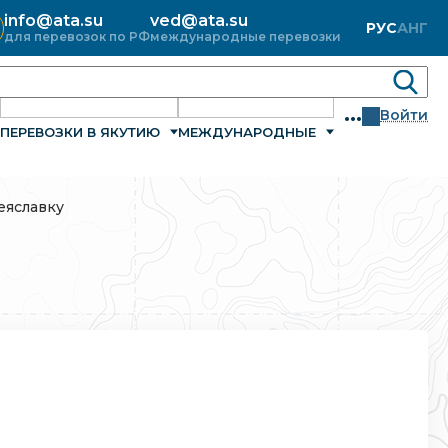
info@ata.su
ved@ata.su
РУС
АНГ
для перевозок по РФ
международные перевозки
...
Войти
ПЕРЕВОЗКИ В ЯКУТИЮ
МЕЖДУНАРОДНЫЕ
еяславку