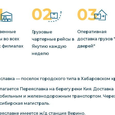
венные
Оперативная
Грузовые
ы во всех
доставка грузов 
чартерные рейсы в
 филиалах
дверей"
Якутию каждую
неделю
славка — поселок городского типа в Хабаровском кр
лагается Переяславка на берегу реки Кия. Доставка
обильным и железнодорожным транспортом. Через п
сибирская магистраль.
еяславке имеется ж/д станция Верино.