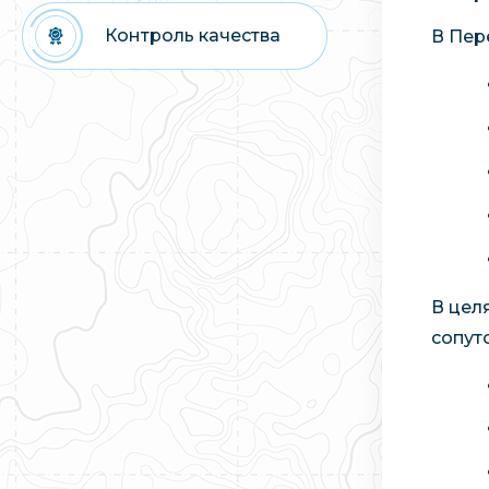
Контроль качества
В Пер
В цел
сопут