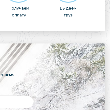
Получаем
Выдаем
оплату
груз
е время