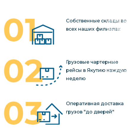
чартерных 
Якутия
по РФ
Контейнер
Заявка на р
Собственные склады во
перевозки 
чартерного
всех наших филиалах
Якутию
Организац
чартерных 
в Якутию
Грузовые чартерные
Доставка
рейсы в Якутию каждую
негабаритн
неделю
грузов в Я
Перевозка 
Оперативная доставка
грузов "до дверей"