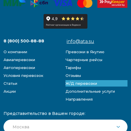
8 (800) 500-88-88
info@ata.su
О компании
Превозки в Якутию
Авиаперевозки
Чартерные рейсы
Автоперевозки
Тарифы
Условия перевозок
Отзывы
Статьи
Ж/Д перевозки
Акции
Дополнительные услуги
Направления
Представительство в Вашем городе: