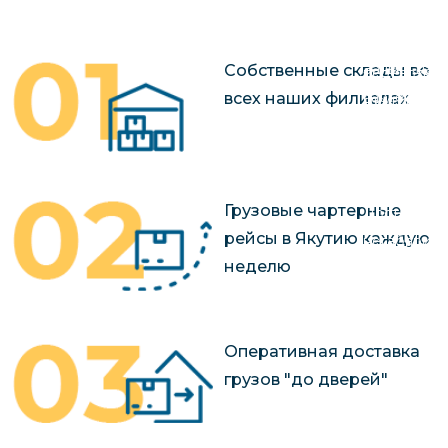
чартерных 
Якутия
по РФ
Контейнер
Заявка на р
Собственные склады во
перевозки 
чартерного
всех наших филиалах
Якутию
Организац
чартерных 
в Якутию
Грузовые чартерные
Доставка
рейсы в Якутию каждую
негабаритн
неделю
грузов в Я
Перевозка 
Оперативная доставка
грузов "до дверей"