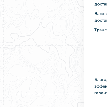
доста
Важно
доста
Транс
Благо
эффек
гаран