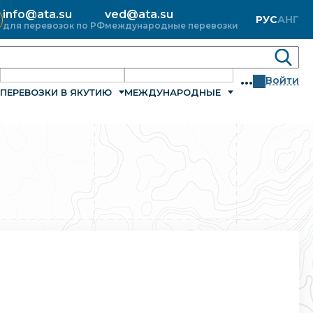
info@ata.su
ved@ata.su
РУС
АНГ
для перевозок по РФ
международные перевозки
...
Войти
ПЕРЕВОЗКИ В ЯКУТИЮ
МЕЖДУНАРОДНЫЕ