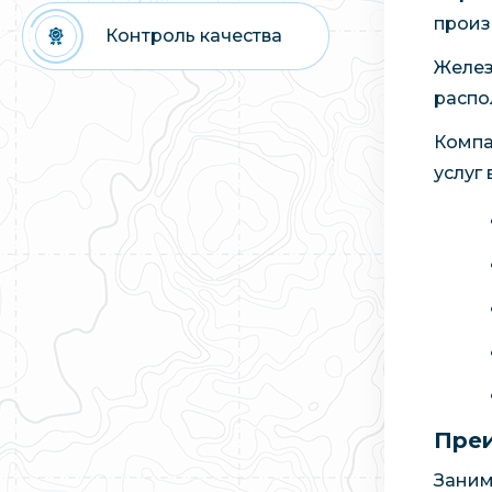
произ
Контроль качества
Желез
распо
Компа
услуг 
Преи
Заним