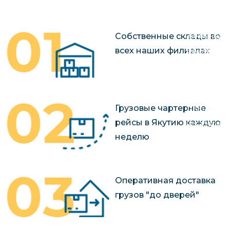
чартерных 
Якутия
по РФ
Контейнер
Заявка на р
Собственные склады во
перевозки 
чартерного
всех наших филиалах
Якутию
Организац
чартерных 
в Якутию
Грузовые чартерные
Доставка
рейсы в Якутию каждую
негабаритн
неделю
грузов в Я
Перевозка 
Оперативная доставка
грузов "до дверей"