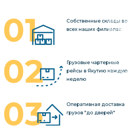
чартерных 
Якутия
по РФ
Контейнер
Заявка на р
Собственные склады во
перевозки 
чартерного
всех наших филиалах
Якутию
Организац
чартерных 
в Якутию
Грузовые чартерные
Доставка
рейсы в Якутию каждую
негабаритн
неделю
грузов в Я
Перевозка 
Оперативная доставка
грузов "до дверей"