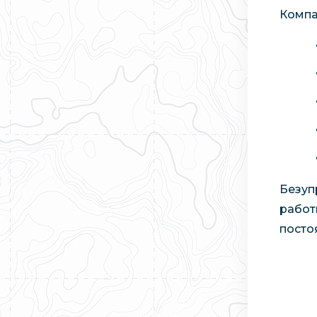
Компа
Безуп
работ
посто