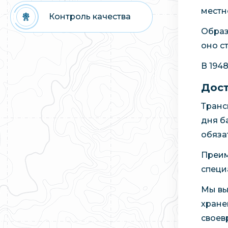
местн
Контроль качества
Образ
оно с
В 194
Дост
Транс
дня б
обяза
Преим
специ
Мы вы
хране
своев