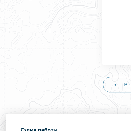
Ве
Cхема работы