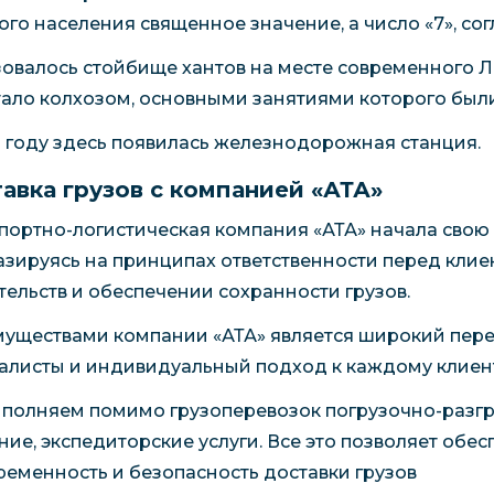
ого населения священное значение, а число «7», со
овалось стойбище хантов на месте современного Лаб
тало колхозом, основными занятиями которого были
8 году здесь появилась железнодорожная станция.
авка грузов с компанией «АТА»
портно-логистическая компания «АТА» начала свою д
азируясь на принципах ответственности перед кли
тельств и обеспечении сохранности грузов.
уществами компании «АТА» является широкий пере
алисты и индивидуальный подход к каждому клиенту
полняем помимо грузоперевозок погрузочно-разгр
ние, экспедиторские услуги. Все это позволяет обес
ременность и безопасность доставки грузов