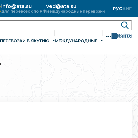
info@ata.su
ved@ata.su
РУС
АНГ
для перевозок по РФ
международные перевозки
...
Войти
ПЕРЕВОЗКИ В ЯКУТИЮ
МЕЖДУНАРОДНЫЕ
и