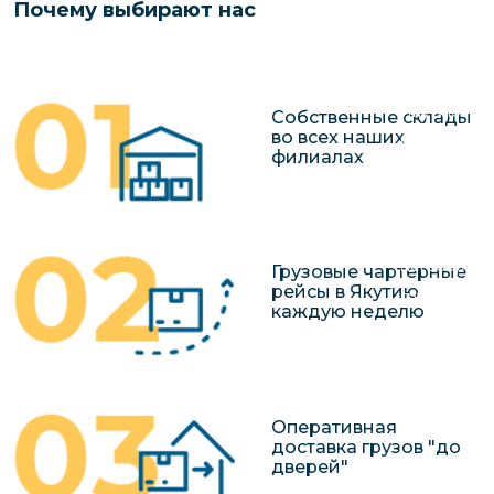
Почему выбирают нас
чартерных 
Якутия
по РФ
Контейнер
Заявка на р
перевозки 
чартерного
Якутию
Собственные склады
во всех наших
Организац
филиалах
чартерных 
в Якутию
Доставка
негабаритн
Грузовые чартерные
рейсы в Якутию
грузов в Я
каждую неделю
Перевозка 
Оперативная
доставка грузов "до
дверей"