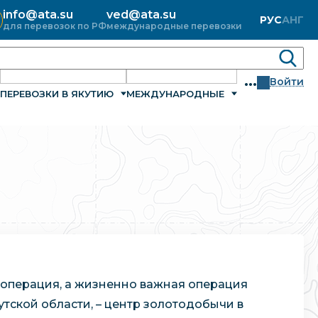
info@ata.su
ved@ata.su
РУС
АНГ
для перевозок по РФ
международные перевозки
...
Войти
ПЕРЕВОЗКИ В ЯКУТИЮ
МЕЖДУНАРОДНЫЕ
я операция, а жизненно важная операция
тской области, – центр золотодобычи в