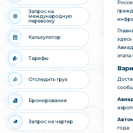
Росси
гражд
Запрос на
международную
инфра
перевозку
Главн
Калькулятор
здесь
Авиад
этапа
Тарифы
Вари
Доста
Отследить груз
сообщ
Авиа
Бронирование
аэроп
Авто
Запрос на чартер
года: