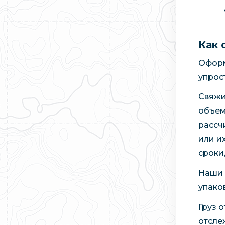
Как 
Оформ
упрос
Свяжи
объем
рассч
или и
сроки
Наши 
упако
Груз 
отсле