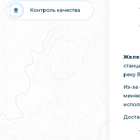
Контроль качества
Желе
станц
реку 
Из-за
меняю
испол
Доста