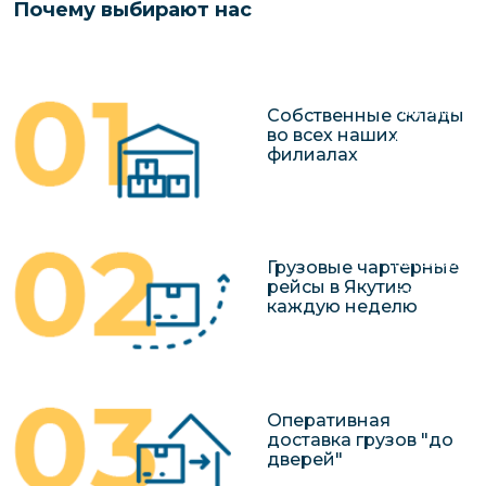
Почему выбирают нас
чартерных 
Якутия
по РФ
Контейнер
Заявка на р
перевозки 
чартерного
Якутию
Собственные склады
во всех наших
Организац
филиалах
чартерных 
в Якутию
Доставка
негабаритн
Грузовые чартерные
рейсы в Якутию
грузов в Я
каждую неделю
Перевозка 
Оперативная
доставка грузов "до
дверей"