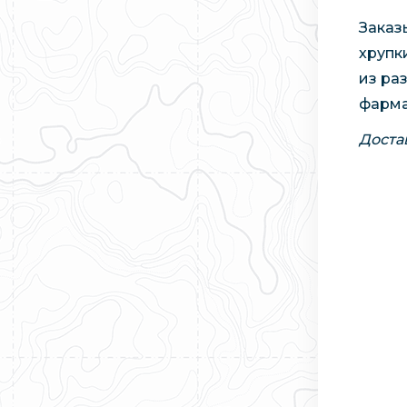
Заказ
хрупк
из ра
фарма
Доста