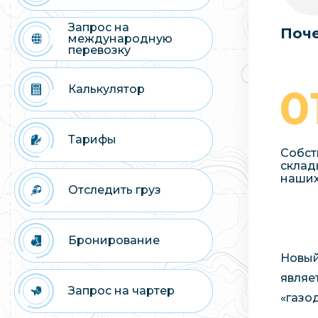
Запрос на
Поче
международную
перевозку
Калькулятор
Тарифы
Собст
склад
наших
Отследить груз
Бронирование
Новый
являе
Запрос на чартер
«газо