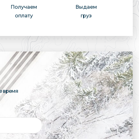
Получаем
Выдаем
оплату
груз
е время