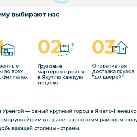
му выбирают нас
венные
Оперативная
Грузовые
ы во всех
доставка грузов
чартерные рейсы
 филиалах
"до дверей"
в Якутию каждую
неделю
 Уренгой — самый крупный город в Ямало-Ненецко
тся крупнейшим в стране газоносным районом, пол
добывающей столицы» страны.