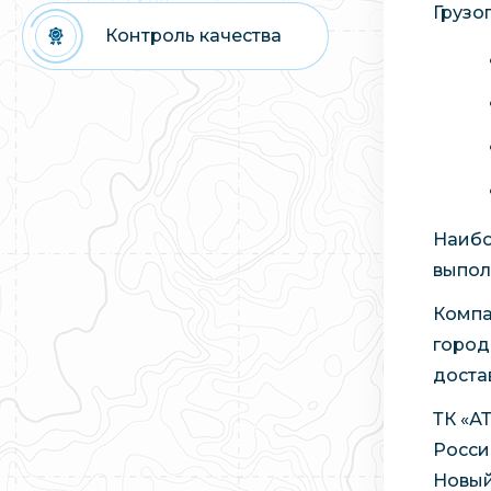
Грузо
Контроль качества
Наибо
выпол
Компа
город
достав
ТК «А
Росси
Новый