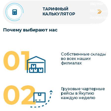
чартерных 
Якутия
ТАРИФНЫЙ
по РФ
Контейнер
КАЛЬКУЛЯТОР
Заявка на р
перевозки 
чартерного
Якутию
Почему выбирают нас
Организац
чартерных 
в Якутию
Доставка
Собственные склады
во всех наших
негабаритн
филиалах
грузов в Я
Перевозка 
Грузовые чартерные
рейсы в Якутию
каждую неделю