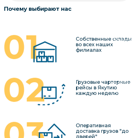
чартерных 
Якутия
Почему выбирают нас
по РФ
Контейнер
Заявка на р
перевозки 
чартерного
Якутию
Собственные склады
Организац
во всех наших
чартерных 
филиалах
в Якутию
Доставка
негабаритн
Грузовые чартерные
грузов в Я
рейсы в Якутию
Перевозка 
каждую неделю
Оперативная
доставка грузов "до
дверей"