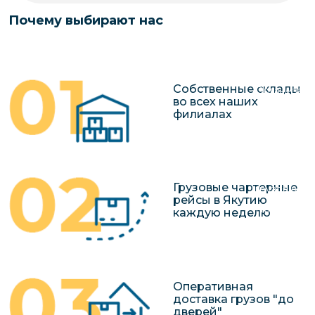
чартерных 
Якутия
Почему выбирают нас
по РФ
Контейнер
Заявка на р
перевозки 
чартерного
Якутию
Собственные склады
Организац
во всех наших
чартерных 
филиалах
в Якутию
Доставка
негабаритн
Грузовые чартерные
грузов в Я
рейсы в Якутию
Перевозка 
каждую неделю
Оперативная
доставка грузов "до
дверей"