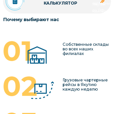
КАЛЬКУЛЯТОР
чартерных 
Якутия
по РФ
Контейнер
Заявка на р
перевозки 
Почему выбирают нас
чартерного
Якутию
Организац
чартерных 
Собственные склады
в Якутию
во всех наших
филиалах
Доставка
негабаритн
грузов в Я
Перевозка 
Грузовые чартерные
рейсы в Якутию
каждую неделю