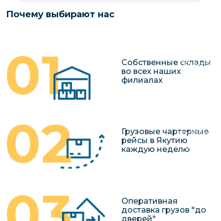
чартерных 
Якутия
Почему выбирают нас
по РФ
Контейнер
Заявка на р
перевозки 
чартерного
Якутию
Собственные склады
Организац
во всех наших
чартерных 
филиалах
в Якутию
Доставка
негабаритн
Грузовые чартерные
грузов в Я
рейсы в Якутию
Перевозка 
каждую неделю
Оперативная
доставка грузов "до
дверей"