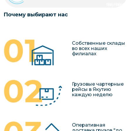
чартерных 
Якутия
по РФ
Контейнер
Почему выбирают нас
Заявка на р
перевозки 
чартерного
Якутию
Организац
Собственные склады
чартерных 
во всех наших
филиалах
в Якутию
Доставка
негабаритн
грузов в Я
Грузовые чартерные
Перевозка 
рейсы в Якутию
каждую неделю
Оперативная
доставка грузов "до