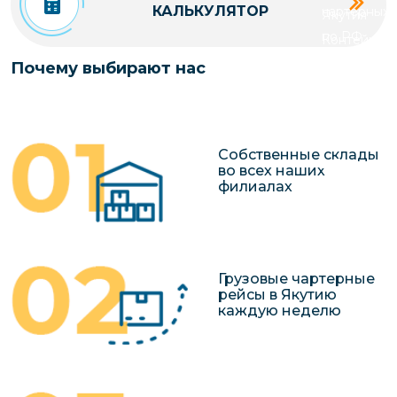
КАЛЬКУЛЯТОР
чартерных 
Якутия
по РФ
Контейнер
Заявка на р
перевозки 
Почему выбирают нас
чартерного
Якутию
Организац
чартерных 
Собственные склады
в Якутию
во всех наших
филиалах
Доставка
негабаритн
грузов в Я
Перевозка 
Грузовые чартерные
рейсы в Якутию
каждую неделю