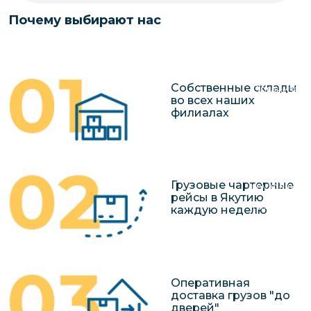
чартерных 
Якутия
Почему выбирают нас
по РФ
Контейнер
Заявка на р
перевозки 
чартерного
Якутию
Собственные склады
Организац
во всех наших
чартерных 
филиалах
в Якутию
Доставка
негабаритн
Грузовые чартерные
грузов в Я
рейсы в Якутию
Перевозка 
каждую неделю
Оперативная
доставка грузов "до
дверей"