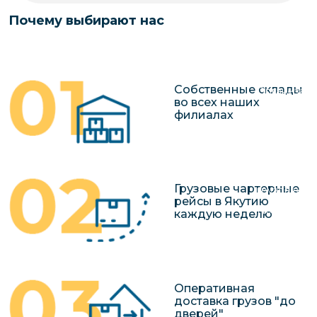
чартерных 
Якутия
Почему выбирают нас
по РФ
Контейнер
Заявка на р
перевозки 
чартерного
Якутию
Собственные склады
Организац
во всех наших
чартерных 
филиалах
в Якутию
Доставка
негабаритн
Грузовые чартерные
грузов в Я
рейсы в Якутию
Перевозка 
каждую неделю
Оперативная
доставка грузов "до
дверей"