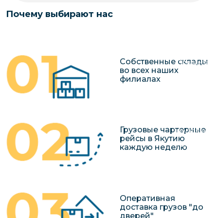
чартерных 
Якутия
Почему выбирают нас
по РФ
Контейнер
Заявка на р
перевозки 
чартерного
Якутию
Собственные склады
Организац
во всех наших
чартерных 
филиалах
в Якутию
Доставка
негабаритн
Грузовые чартерные
грузов в Я
рейсы в Якутию
Перевозка 
каждую неделю
Оперативная
доставка грузов "до
дверей"