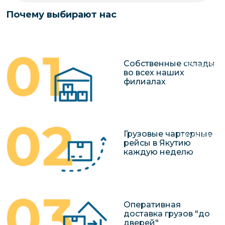
чартерных 
Якутия
Почему выбирают нас
по РФ
Контейнер
Заявка на р
перевозки 
чартерного
Якутию
Собственные склады
Организац
во всех наших
чартерных 
филиалах
в Якутию
Доставка
негабаритн
Грузовые чартерные
грузов в Я
рейсы в Якутию
Перевозка 
каждую неделю
Оперативная
доставка грузов "до
дверей"