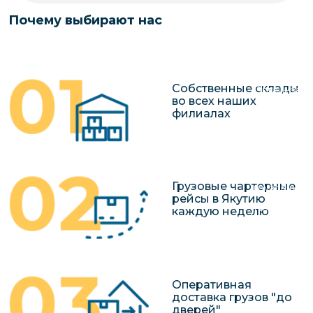
чартерных 
Якутия
Почему выбирают нас
по РФ
Контейнер
Заявка на р
перевозки 
чартерного
Якутию
Собственные склады
Организац
во всех наших
чартерных 
филиалах
в Якутию
Доставка
негабаритн
Грузовые чартерные
грузов в Я
рейсы в Якутию
Перевозка 
каждую неделю
Оперативная
доставка грузов "до
дверей"