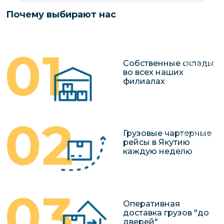
чартерных 
Якутия
Почему выбирают нас
по РФ
Контейнер
Заявка на р
перевозки 
чартерного
Якутию
Собственные склады
Организац
во всех наших
чартерных 
филиалах
в Якутию
Доставка
негабаритн
Грузовые чартерные
грузов в Я
рейсы в Якутию
Перевозка 
каждую неделю
Оперативная
доставка грузов "до
дверей"