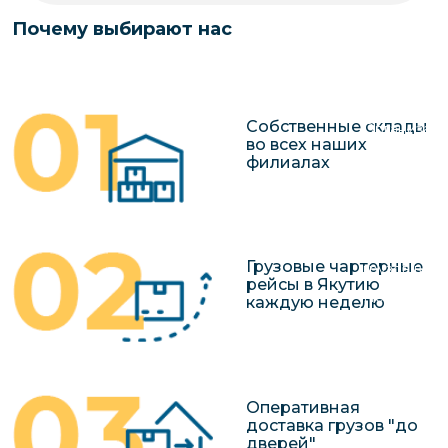
чартерных 
Якутия
Почему выбирают нас
по РФ
Контейнер
Заявка на р
перевозки 
чартерного
Якутию
Собственные склады
Организац
во всех наших
чартерных 
филиалах
в Якутию
Доставка
негабаритн
Грузовые чартерные
грузов в Я
рейсы в Якутию
Перевозка 
каждую неделю
Оперативная
доставка грузов "до
дверей"