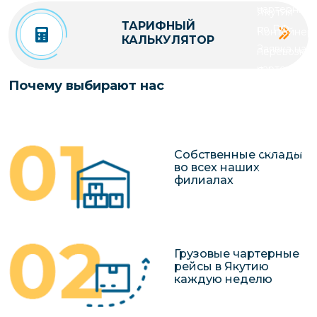
чартерных 
Якутия
ТАРИФНЫЙ
по РФ
Контейнер
КАЛЬКУЛЯТОР
Заявка на р
перевозки 
чартерного
Якутию
Почему выбирают нас
Организац
чартерных 
в Якутию
Доставка
Собственные склады
во всех наших
негабаритн
филиалах
грузов в Я
Перевозка 
Грузовые чартерные
рейсы в Якутию
каждую неделю