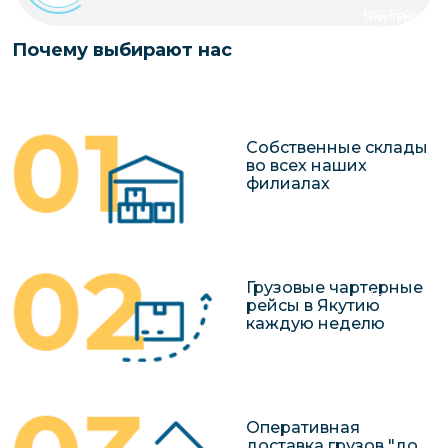
чартерных 
Якутия
по РФ
Контейнер
Почему выбирают нас
Заявка на р
перевозки 
чартерного
Якутию
Организац
Собственные склады
чартерных 
во всех наших
филиалах
в Якутию
Доставка
негабаритн
грузов в Я
Грузовые чартерные
Перевозка 
рейсы в Якутию
каждую неделю
Оперативная
доставка грузов "до