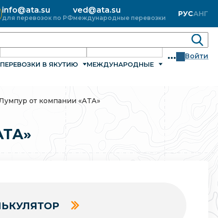
info@ata.su
ved@ata.su
РУС
АНГ
для перевозок по РФ
международные перевозки
...
Войти
ПЕРЕВОЗКИ В ЯКУТИЮ
МЕЖДУНАРОДНЫЕ
-Лумпур от компании «АТА»
АТА»
ЬКУЛЯТОР