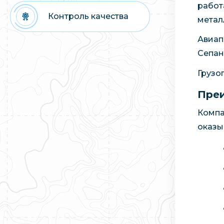
работ
Контроль качества
метал
Авиап
Сепан
Грузо
Преи
Компа
оказы