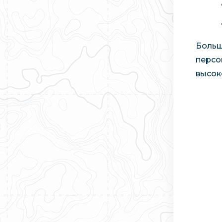
Больш
персо
высок