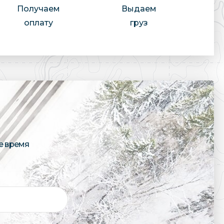
Получаем
Выдаем
оплату
груз
е время