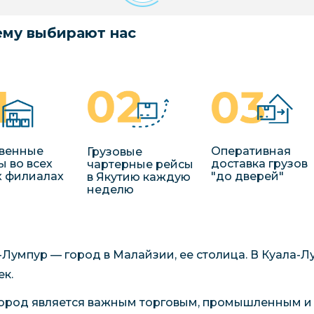
му выбирают нас
венные
Оперативная
Грузовые
ы во всех
доставка грузов
чартерные рейсы
 филиалах
"до дверей"
в Якутию каждую
неделю
-Лумпур — город в Малайзии, ее столица. В Куала-
ек.
город является важным торговым, промышленным и