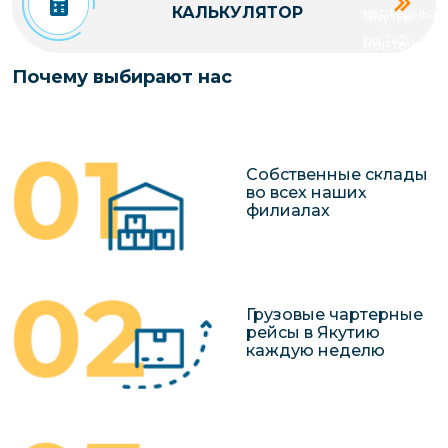
КАЛЬКУЛЯТОР
чартерных 
Якутия
по РФ
Контейнер
Заявка на р
перевозки 
Почему выбирают нас
чартерного
Якутию
Организац
чартерных 
Собственные склады
в Якутию
во всех наших
филиалах
Доставка
негабаритн
грузов в Я
Перевозка 
Грузовые чартерные
рейсы в Якутию
каждую неделю