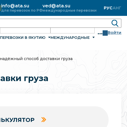
info@ata.su
ved@ata.su
РУС
АНГ
для перевозок по РФ
международные перевозки
...
Войти
ПЕРЕВОЗКИ В ЯКУТИЮ
МЕЖДУНАРОДНЫЕ
надёжный способ доставки груза
авки груза
ЬКУЛЯТОР