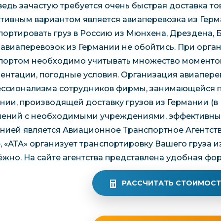
 ведь зачастую требуется очень быстрая доставка то
тивным вариантом является авиаперевозка из Гер
портировать груз в Россию из Мюнхена, Дрездена, 
 авиаперевозок из Германии не обойтись. При орг
портом необходимо учитывать множество моментов:
ентации, погодные условия. Организация авиапере
ссионализма сотрудников фирмы, занимающейся п
нии, производящей доставку грузов из Германии (в
ений с необходимыми учреждениями, эффективных л
нией является Авиационное Транспортное Агентств
, «АТА» организует транспортировку Вашего груза
ёжно. На сайте агентства представлена удобная фор
РАССЧИТАТЬ СТОИМОСТ