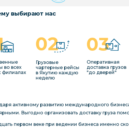
му выбирают нас
венные
Оперативная
Грузовые
ы во всех
доставка грузов
чартерные рейсы
 филиалах
"до дверей"
в Якутию каждую
неделю
даря активному развитию международного бизнес
ярными. Выгодно организовать доставку груза пом
дцать первом веке при ведении бизнеса именно ск