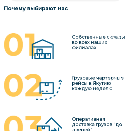
чартерных 
Якутия
Почему выбирают нас
по РФ
Контейнер
Заявка на р
перевозки 
чартерного
Якутию
Собственные склады
Организац
во всех наших
чартерных 
филиалах
в Якутию
Доставка
негабаритн
Грузовые чартерные
грузов в Я
рейсы в Якутию
Перевозка 
каждую неделю
Оперативная
доставка грузов "до
дверей"