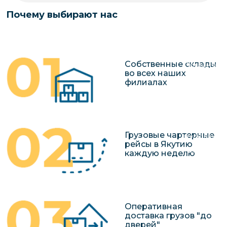
чартерных 
Якутия
Почему выбирают нас
по РФ
Контейнер
Заявка на р
перевозки 
чартерного
Якутию
Собственные склады
Организац
во всех наших
чартерных 
филиалах
в Якутию
Доставка
негабаритн
Грузовые чартерные
грузов в Я
рейсы в Якутию
Перевозка 
каждую неделю
Оперативная
доставка грузов "до
дверей"