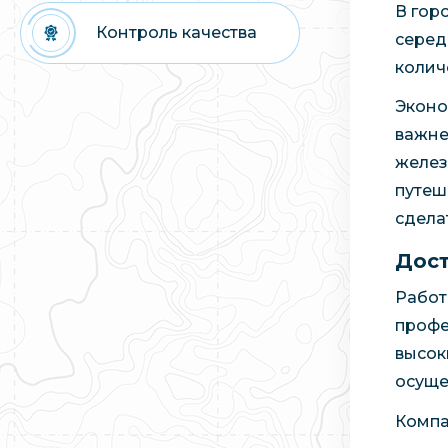
В гор
Контроль качества
серед
колич
Эконо
важне
желез
путеш
сделат
Дост
Работ
профе
высок
осуще
Компа