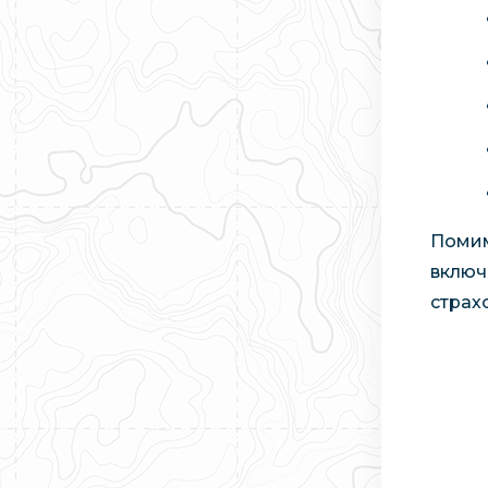
Помим
включ
страх