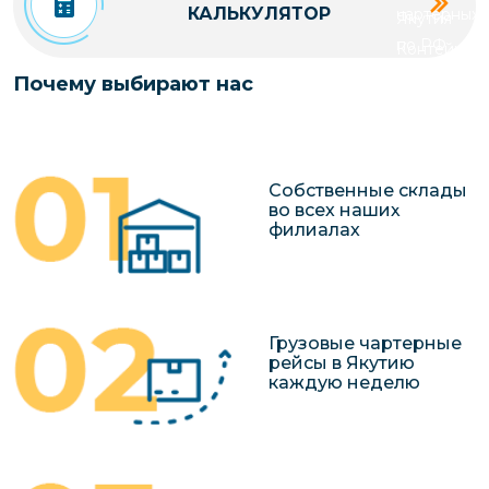
КАЛЬКУЛЯТОР
чартерных 
Якутия
по РФ
Контейнер
Заявка на р
перевозки 
Почему выбирают нас
чартерного
Якутию
Организац
чартерных 
Собственные склады
в Якутию
во всех наших
филиалах
Доставка
негабаритн
грузов в Я
Перевозка 
Грузовые чартерные
рейсы в Якутию
каждую неделю