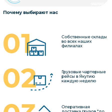
чартерных 
Якутия
по РФ
Контейнер
Почему выбирают нас
Заявка на р
перевозки 
чартерного
Якутию
Организац
Собственные склады
чартерных 
во всех наших
филиалах
в Якутию
Доставка
негабаритн
грузов в Я
Грузовые чартерные
Перевозка 
рейсы в Якутию
каждую неделю
Оперативная
доставка грузов "до