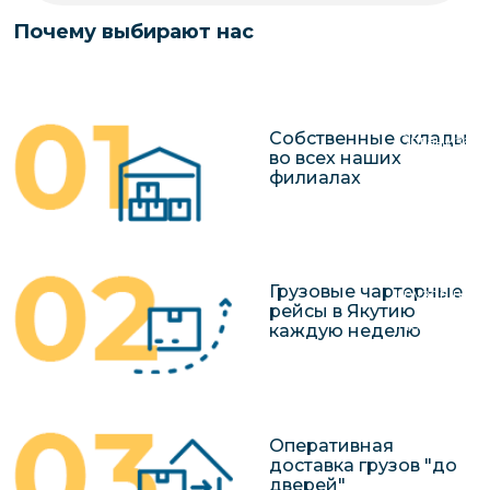
чартерных 
Якутия
Почему выбирают нас
по РФ
Контейнер
Заявка на р
перевозки 
чартерного
Якутию
Собственные склады
Организац
во всех наших
чартерных 
филиалах
в Якутию
Доставка
негабаритн
Грузовые чартерные
грузов в Я
рейсы в Якутию
Перевозка 
каждую неделю
Оперативная
доставка грузов "до
дверей"