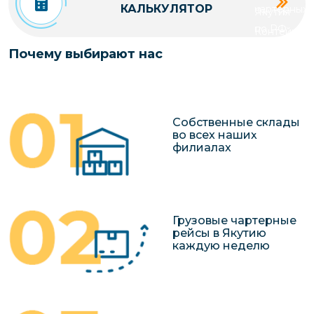
КАЛЬКУЛЯТОР
чартерных 
Якутия
по РФ
Контейнер
Заявка на р
перевозки 
Почему выбирают нас
чартерного
Якутию
Организац
чартерных 
Собственные склады
в Якутию
во всех наших
филиалах
Доставка
негабаритн
грузов в Я
Перевозка 
Грузовые чартерные
рейсы в Якутию
каждую неделю