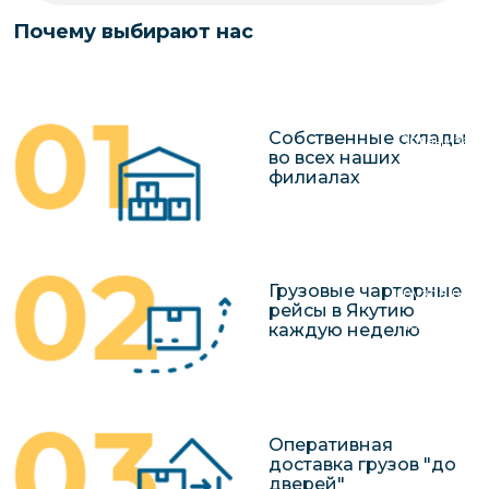
чартерных 
Якутия
Почему выбирают нас
по РФ
Контейнер
Заявка на р
перевозки 
чартерного
Якутию
Собственные склады
Организац
во всех наших
чартерных 
филиалах
в Якутию
Доставка
негабаритн
Грузовые чартерные
грузов в Я
рейсы в Якутию
Перевозка 
каждую неделю
Оперативная
доставка грузов "до
дверей"