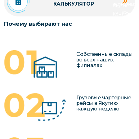
КАЛЬКУЛЯТОР
чартерных 
Якутия
по РФ
Контейнер
Заявка на р
перевозки 
Почему выбирают нас
чартерного
Якутию
Организац
чартерных 
Собственные склады
в Якутию
во всех наших
филиалах
Доставка
негабаритн
грузов в Я
Перевозка 
Грузовые чартерные
рейсы в Якутию
каждую неделю