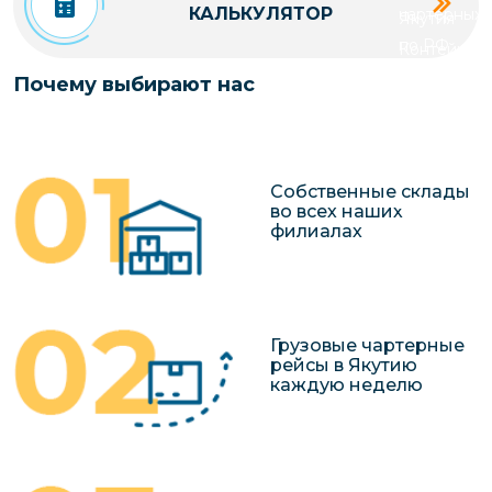
КАЛЬКУЛЯТОР
чартерных 
Якутия
по РФ
Контейнер
Заявка на р
перевозки 
Почему выбирают нас
чартерного
Якутию
Организац
чартерных 
Собственные склады
в Якутию
во всех наших
филиалах
Доставка
негабаритн
грузов в Я
Перевозка 
Грузовые чартерные
рейсы в Якутию
каждую неделю