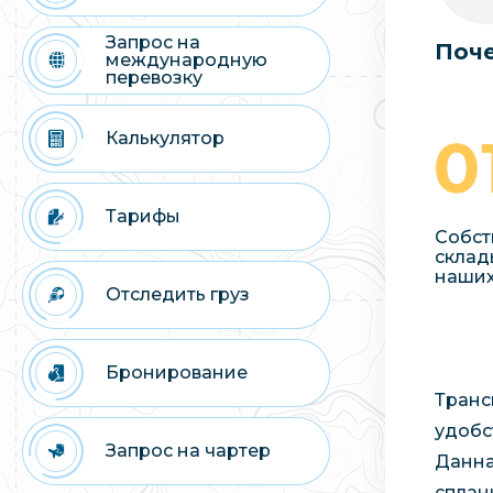
Запрос на
Поче
международную
перевозку
Калькулятор
Тарифы
Собст
склад
наших
Отследить груз
Бронирование
Транс
удобс
Запрос на чартер
Данна
сплан