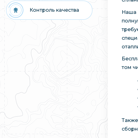
Контроль качества
Наша 
полну
требу
специ
отапл
Беспл
том ч
Также
сборн