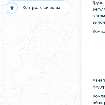
Грузо
Контроль качества
регул
в это
выпол
Компа
Авиап
федер
Компа
обшир